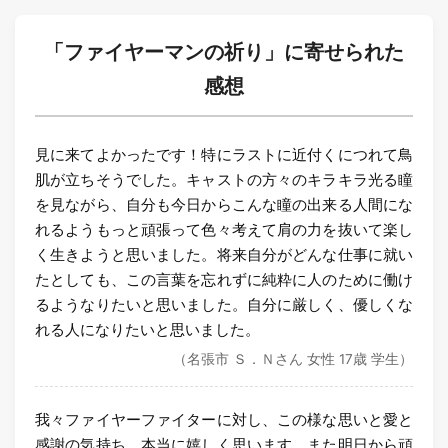
「ファイヤーマンの祈り」に寄せられた
感想
見に来てよかったです！特にラストに近付くにつれて鳥
肌が立ちそうでした。キャストの方々のキラキラ光る瞳
を見ながら、自分も今日からこんな瞳の出来る人間にな
れるようもっと頑張って色々考えて肩の力を抜いて楽し
く生きようと思いました。将来自分がどんな仕事に就い
たとしても、この言葉を忘れずに純粋に人のために働け
るようなりたいと思いました。自分に厳しく、優しくな
れる人になりたいと思いました。
（名張市 Ｓ．Ｎさん 女性 17歳 学生）
我々ファイヤーファイターに対し、この様な思いと愛と
感謝の気持ち、本当に嬉しく思います。また明日から頑